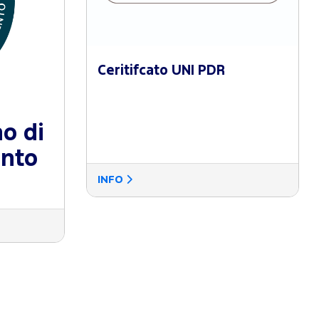
Ceritifcato UNI PDR
no di
ento
INFO