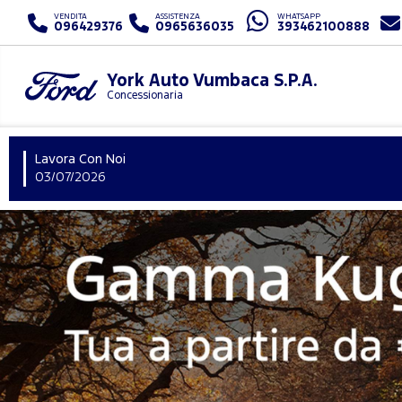
VENDITA
ASSISTENZA
WHATSAPP
096429376
0965636035
393462100888
York Auto Vumbaca S.P.A.
Concessionaria
Lavora Con Noi
03/07/2026