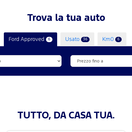
Trova la tua auto
Ford Approved
Usato
Km0
6
36
6
TUTTO, DA CASA TUA.