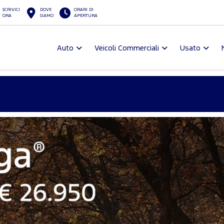
SCRIVICI
DOVE
ORARI DI
ORA
SIAMO
APERTURA
Auto
Veicoli Commerciali
Usato