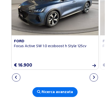
FORD
FO
Focus Active SW 1.0 ecoboost h Style 125cv
Focu
€ 16.900
€ 1
Ricerca avanzata