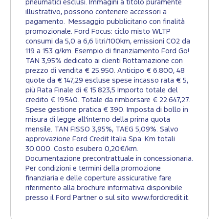
pneumatici esclusi. Immagini a titolo puramente
illustrativo, possono contenere accessori a
pagamento. Messaggio pubblicitario con finalità
promozionale. Ford Focus: ciclo misto WLTP
consumi da 5,0 a 6,6 litri/100km, emissioni CO2 da
119 a 153 g/km. Esempio di finanziamento Ford Go!
TAN 3,95% dedicato ai clienti Rottamazione con
prezzo di vendita € 25.950. Anticipo € 6.800, 48
quote da € 147,29 escluse spese incasso rata € 5,
più Rata Finale di € 15.823,5 Importo totale del
credito € 19.540. Totale da rimborsare € 22.647,27.
Spese gestione pratica € 390. Imposta di bollo in
misura di legge all'interno della prima quota
mensile. TAN FISSO 3,95%, TAEG 5,09%. Salvo
approvazione Ford Credit Italia Spa. Km totali
30.000. Costo esubero 0,20€/km.
Documentazione precontrattuale in concessionaria.
Per condizioni e termini della promozione
finanziaria e delle coperture assicurative fare
riferimento alla brochure informativa disponibile
presso il Ford Partner o sul sito www.fordcredit.it.